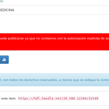
.mx
MEDICINA
puede publicarse ya que no contamos con la autorización explícita de s
, con todos los derechos reservados, a menos que se indique lo contra
r este ítem:
https://hdl.handle.net/20.500.12104/32149