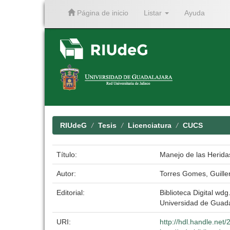
Página de inicio
Listar
Ayuda
Skip
navigation
RIUdeG
Tesis
Licenciatura
CUCS
Título:
Manejo de las Herida
Autor:
Torres Gomes, Guill
Editorial:
Biblioteca Digital wdg.
Universidad de Guada
URI:
http://hdl.handle.ne