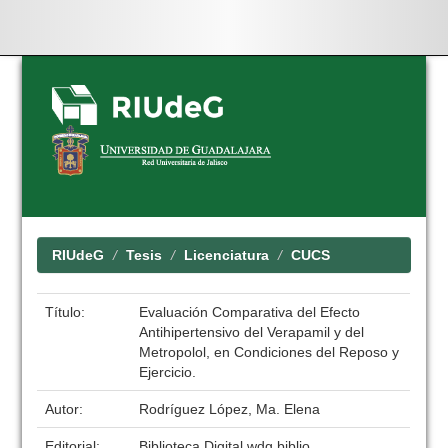
Skip
navigation
RIUdeG
Tesis
Licenciatura
CUCS
Título:
Evaluación Comparativa del Efecto
Antihipertensivo del Verapamil y del
Metropolol, en Condiciones del Reposo y
Ejercicio.
Autor:
Rodríguez López, Ma. Elena
Editorial:
Biblioteca Digital wdg.biblio