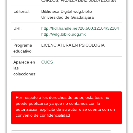
CARLOS, PADILLA DIAZ JULIA ELOISA
Editorial:
Biblioteca Digital wdg.biblio
Universidad de Guadalajara
URI:
http://hdl.handle.net/20.500.12104/32104
http://wdg.biblio.udg.mx
Programa
LICENCIATURA EN PSICOLOGÍA
educativo:
Aparece en
CUCS
las
colecciones:
Por respeto a los derechos de autor, esta tesis no
puede publicarse ya que no contamos con la
autorización explícita de su autor o se cuenta con un
convenio de confidencialidad