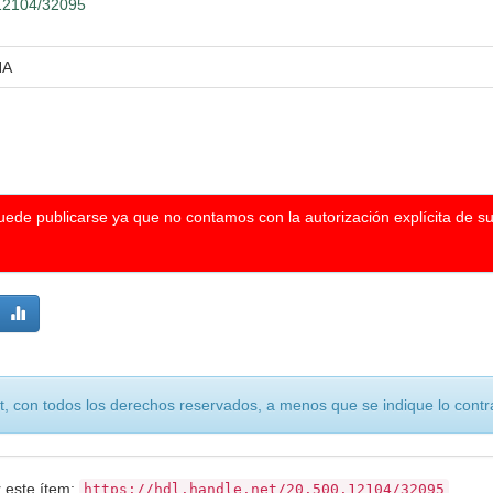
.12104/32095
NA
puede publicarse ya que no contamos con la autorización explícita de s
, con todos los derechos reservados, a menos que se indique lo contra
r este ítem:
https://hdl.handle.net/20.500.12104/32095