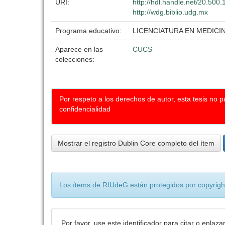
URI:
http://hdl.handle.net/20.500
http://wdg.biblio.udg.mx
Programa educativo:
LICENCIATURA EN MEDICI
Aparece en las
CUCS
colecciones:
Por respeto a los derechos de autor, esta tesis no 
confidencialidad
Mostrar el registro Dublin Core completo del ítem
Los ítems de RIUdeG están protegidos por copyright
Por favor, use este identificador para citar o enlaza