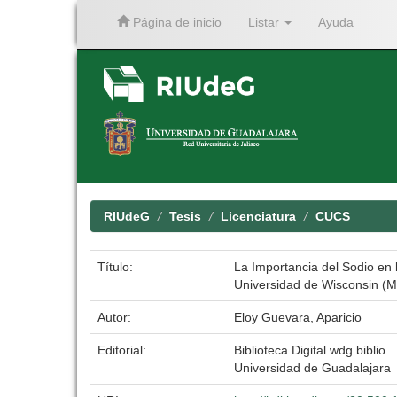
Página de inicio
Listar
Ayuda
Skip
navigation
RIUdeG
Tesis
Licenciatura
CUCS
Título:
La Importancia del Sodio en 
Universidad de Wisconsin (M
Autor:
Eloy Guevara, Aparicio
Editorial:
Biblioteca Digital wdg.biblio
Universidad de Guadalajara