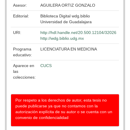
Asesor:
AGUILERA ORTIZ GONZALO
Editorial:
Biblioteca Digital wdg.biblio
Universidad de Guadalajara
URI:
http://hdl.handle.net/20.500.12104/32026
http://wdg.biblio.udg.mx
Programa
LICENCIATURA EN MEDICINA
educativo:
Aparece en
CUCS
las
colecciones:
Por respeto a los derechos de autor, esta tesis no
puede publicarse ya que no contamos con la
autorización explícita de su autor o se cuenta con un
convenio de confidencialidad