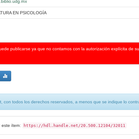
.biblio.udg.mx
ATURA EN PSICOLOGÍA
puede publicarse ya que no contamos con la autorización explícita de s
, con todos los derechos reservados, a menos que se indique lo contra
r este ítem:
https://hdl.handle.net/20.500.12104/32011