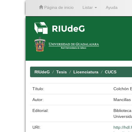
Página de inicio
Listar
Ayuda
Skip
navigation
RIUdeG
Tesis
Licenciatura
CUCS
Título:
Colchón E
Autor:
Mancillas
Editorial:
Biblioteca
Universid
URI:
http://hd