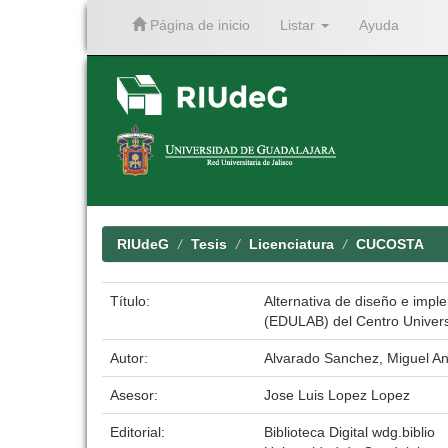
Página de inicio
Listar
Ayuda
Skip
navigation
RIUdeG
Tesis
Licenciatura
CUCOSTA
Título:
Alternativa de diseño e impl
(EDULAB) del Centro Universi
Autor:
Alvarado Sanchez, Miguel An
Asesor:
Jose Luis Lopez Lopez
Editorial:
Biblioteca Digital wdg.biblio