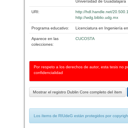
Universidad de Guadalajara
URI:
http://hdl.handle.net/20.500
http://wdg.biblio.udg.mx
Programa educativo:
Licenciatura en Ingeniería e
Aparece en las
CUCOSTA
colecciones:
Por respeto a los derechos de autor, esta tesis no 
confidencialidad
Mostrar el registro Dublin Core completo del ítem
Los ítems de RIUdeG están protegidos por copyright