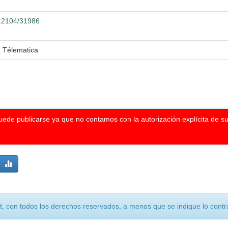
.12104/31986
n Télematica
puede publicarse ya que no contamos con la autorización explícita de s
, con todos los derechos reservados, a menos que se indique lo contra