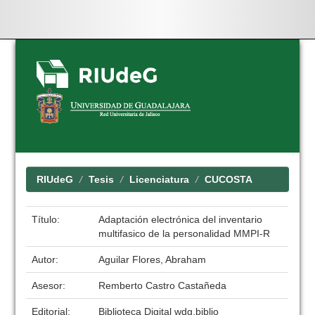
Skip
navigation
RIUdeG
Tesis
Licenciatura
CUCOSTA
Título:
Adaptación electrónica del inventario
multifasico de la personalidad MMPI-R
Autor:
Aguilar Flores, Abraham
Asesor:
Remberto Castro Castañeda
Editorial:
Biblioteca Digital wdg.biblio