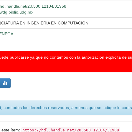
//hdl.handle.net/20.500.12104/31968
//wdg.biblio.udg.mx
NCIATURA EN INGENIERIA EN COMPUTACION
ENEGA
puede publicarse ya que no contamos con la autorización explícita de s
, con todos los derechos reservados, a menos que se indique lo contra
r este ítem:
https://hdl.handle.net/20.500.12104/31968