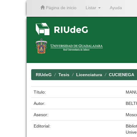
Página de inicio
Listar
Ayuda
Skip
navigation
RIUdeG
Tesis
Licenciatura
CUCIENEGA
Título:
MANU
Autor:
BELT
Asesor:
Mosco
Editorial:
Biblio
Unive