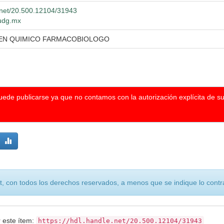
e.net/20.500.12104/31943
.udg.mx
 EN QUIMICO FARMACOBIOLOGO
puede publicarse ya que no contamos con la autorización explícita de s
, con todos los derechos reservados, a menos que se indique lo contra
r este ítem:
https://hdl.handle.net/20.500.12104/31943