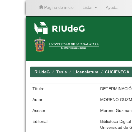
Página de inicio
Listar
Ayuda
Skip
navigation
RIUdeG
Tesis
Licenciatura
CUCIENEGA
Título:
DETERMINACIÓN
Autor:
MORENO GUZMA
Asesor:
Moreno Guzman 
Editorial:
Biblioteca Digital
Universidad de 