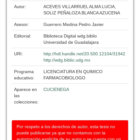
Autor:
ACEVES VILLARRUEL ALMA LUCIA,
SOLIZ PEÑALOZA BLANCA AZUCENA
Asesor:
Guerrero Medina Pedro Javier
Editorial:
Biblioteca Digital wdg.biblio
Universidad de Guadalajara
URI:
http://hdl.handle.net/20.500.12104/31942
http://wdg.biblio.udg.mx
Programa
LICENCIATURA EN QUIMICO
educativo:
FARMACOBIOLOGO
Aparece en
CUCIENEGA
las
colecciones:
Por respeto a los derechos de autor, esta tesis no
puede publicarse ya que no contamos con la
autorización explícita de su autor o se cuenta con un