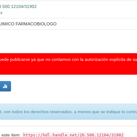
/20.500.12104/31902
mx
QUIMICO FARMACOBIOLOGO
puede publicarse ya que no contamos con la autorización explícita de s
, con todos los derechos reservados, a menos que se indique lo contra
r este ítem:
https://hdl.handle.net/20.500.12104/31902