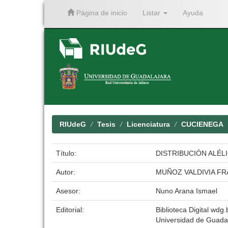
Página de inicio
Listar
Ayuda
Skip
navigation
RIUdeG
Tesis
Licenciatura
CUCIENEGA
Título:
DISTRIBUCIÓN ALÉL
Autor:
MUÑOZ VALDIVIA FR
Asesor:
Nuno Arana Ismael
Editorial:
Biblioteca Digital wdg.b
Universidad de Guada