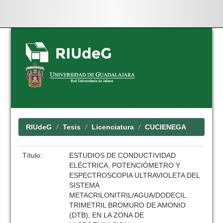
Skip
navigation
RIUdeG
Tesis
Licenciatura
CUCIENEGA
Título:
ESTUDIOS DE CONDUCTIVIDAD
ELÉCTRICA, POTENCIÓMETRO Y
ESPECTROSCOPIA ULTRAVIOLETA DEL
SISTEMA
METACRILONITRIL/AGUA/DODECIL
TRIMETRIL BROMURO DE AMONIO
(DTB), EN LA ZONA DE