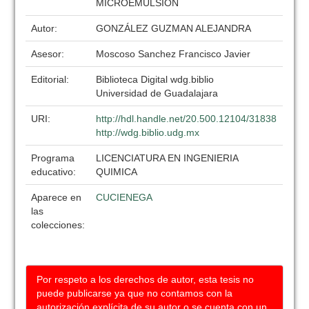
MICROEMULSION
Autor:
GONZÁLEZ GUZMAN ALEJANDRA
Asesor:
Moscoso Sanchez Francisco Javier
Editorial:
Biblioteca Digital wdg.biblio
Universidad de Guadalajara
URI:
http://hdl.handle.net/20.500.12104/31838
http://wdg.biblio.udg.mx
Programa
LICENCIATURA EN INGENIERIA
educativo:
QUIMICA
Aparece en
CUCIENEGA
las
colecciones:
Por respeto a los derechos de autor, esta tesis no
puede publicarse ya que no contamos con la
autorización explícita de su autor o se cuenta con un