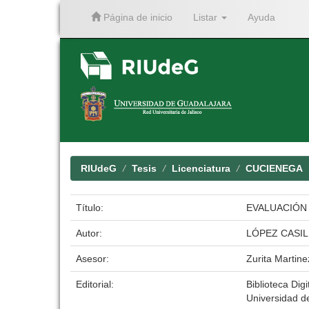
Página de inicio
Listar
Ayuda
Skip
navigation
RIUdeG
Tesis
Licenciatura
CUCIENEGA
Título:
EVALUACIÓN 
Autor:
LÓPEZ CASIL
Asesor:
Zurita Martine
Editorial:
Biblioteca Digi
Universidad d