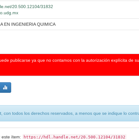
ndle.net/20.500.12104/31832
lio.udg.mx
A EN INGENIERIA QUIMICA
puede publicarse ya que no contamos con la autorización explícita de s
, con todos los derechos reservados, a menos que se indique lo contra
r este ítem:
https://hdl.handle.net/20.500.12104/31832