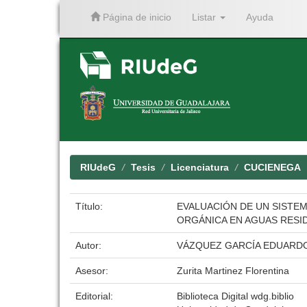
Página de inicio
Listar
Ayuda
Skip
navigation
RIUdeG
Tesis
Licenciatura
CUCIENEGA
Título:
EVALUACIÓN DE UN SISTEM
ORGÁNICA EN AGUAS RESI
Autor:
VÁZQUEZ GARCÍA EDUARD
Asesor:
Zurita Martinez Florentina
Editorial:
Biblioteca Digital wdg.biblio