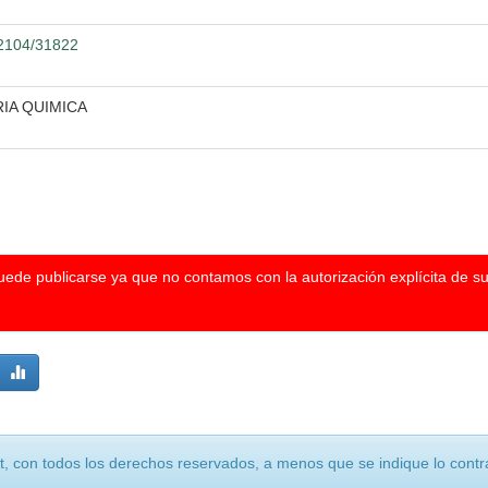
12104/31822
RIA QUIMICA
puede publicarse ya que no contamos con la autorización explícita de s
, con todos los derechos reservados, a menos que se indique lo contra