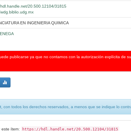
//hdl.handle.net/20.500.12104/31815
//wdg.biblio.udg.mx
NCIATURA EN INGENIERIA QUIMICA
IENEGA
puede publicarse ya que no contamos con la autorización explícita de s
, con todos los derechos reservados, a menos que se indique lo contra
r este ítem:
https://hdl.handle.net/20.500.12104/31815