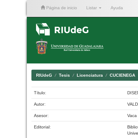
Página de inicio
Listar
Ayuda
Skip
navigation
RIUdeG
Tesis
Licenciatura
CUCIENEGA
Título:
DISE
Autor:
VALD
Asesor:
Vaca 
Editorial:
Bibli
Unive