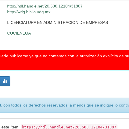
http://hdl.handle.net/20.500.12104/31807
http://wdg.biblio.udg.mx
LICENCIATURA EN ADMINISTRACION DE EMPRESAS
CUCIENEGA
puede publicarse ya que no contamos con la autorización explícita de s
, con todos los derechos reservados, a menos que se indique lo contra
r este ítem:
https://hdl.handle.net/20.500.12104/31807