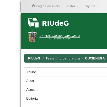
Página de inicio
Listar
Ayuda
Skip
navigation
RIUdeG
Tesis
Licenciatura
CUCIENEGA
Título:
Autor:
Asesor:
Editorial: