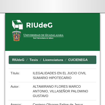
Skip
navigation
RIUdeG
Tesis
Licenciatura
CUCIENEGA
Título:
ILEGALIDADES EN EL JUCIO CIVIL
SUMARIO HIPOTECARIO
Autor:
ALTAMIRANO FLORES MARCO
ANTONIO, VILLASEÑOR PALOMINO
GUSTAVO
Asesor:
Centeno Olivares Felipe de Jesus