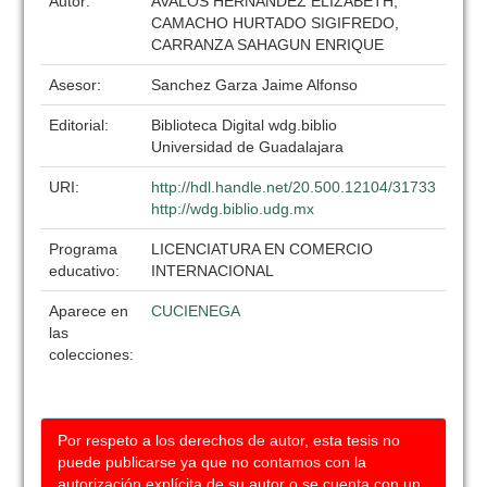
Autor:
AVALOS HERNÁNDEZ ELIZABETH,
CAMACHO HURTADO SIGIFREDO,
CARRANZA SAHAGUN ENRIQUE
Asesor:
Sanchez Garza Jaime Alfonso
Editorial:
Biblioteca Digital wdg.biblio
Universidad de Guadalajara
URI:
http://hdl.handle.net/20.500.12104/31733
http://wdg.biblio.udg.mx
Programa
LICENCIATURA EN COMERCIO
educativo:
INTERNACIONAL
Aparece en
CUCIENEGA
las
colecciones:
Por respeto a los derechos de autor, esta tesis no
puede publicarse ya que no contamos con la
autorización explícita de su autor o se cuenta con un