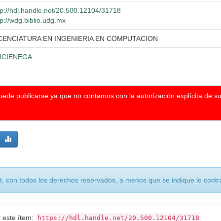
tp://hdl.handle.net/20.500.12104/31718
tp://wdg.biblio.udg.mx
CENCIATURA EN INGENIERIA EN COMPUTACION
UCIENEGA
puede publicarse ya que no contamos con la autorización explícita de s
, con todos los derechos reservados, a menos que se indique lo contra
r este ítem:
https://hdl.handle.net/20.500.12104/31718