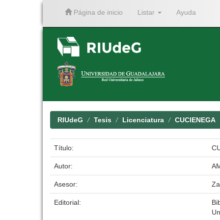
Página de inicio
Listar
Ayuda
Skip
navigation
RIUdeG
Tesis
Licenciatura
CUCIENEGA
Título:
CU
Autor:
AM
Asesor:
Za
Editorial:
Bi
Un