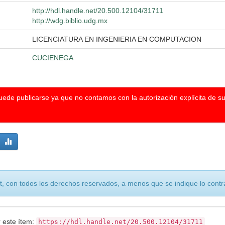
http://hdl.handle.net/20.500.12104/31711
http://wdg.biblio.udg.mx
LICENCIATURA EN INGENIERIA EN COMPUTACION
CUCIENEGA
puede publicarse ya que no contamos con la autorización explícita de s
, con todos los derechos reservados, a menos que se indique lo contra
r este ítem:
https://hdl.handle.net/20.500.12104/31711