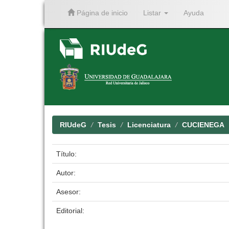
Página de inicio
Listar
Ayuda
Skip
navigation
RIUdeG
Tesis
Licenciatura
CUCIENEGA
Título:
Autor:
Asesor:
Editorial: