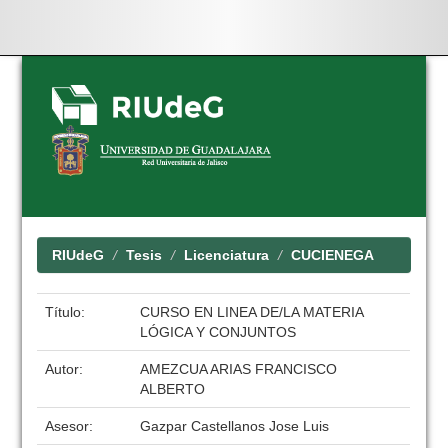
Skip
navigation
RIUdeG
Tesis
Licenciatura
CUCIENEGA
Título:
CURSO EN LINEA DE/LA MATERIA
LÓGICA Y CONJUNTOS
Autor:
AMEZCUA ARIAS FRANCISCO
ALBERTO
Asesor:
Gazpar Castellanos Jose Luis