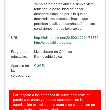
ya no serán apreciables a simple vista,
teniendo la posibilidad de pasar
desapercibidas, es por ello que se
desarrollaron pruebas simples que
permitan localizan manchas aún en las
condiciones menos favorables.
URI:
http://hdl.handle.net/20.500.12104/31679
http://wdg.biblio.udg.mx
Programa
Licenciatura en Química
educativo:
Farmacobiológica
Aparece en
CUCEI
las
colecciones:
Por respeto a los derechos de autor, esta tesis no
puede publicarse ya que no contamos con la
autorización explícita de su autor o se cuenta con un
convenio de confidencialidad