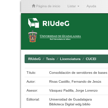
Página de inicio
Listar
Ayuda
Skip
navigation
RIUdeG
Tesis
Licenciatura
CUCEI
Título:
Consolidación de servidores de bases 
Autor:
Rivas Castillo, Fernando de Jesús
Asesor:
Vásquez Padilla, Jorge Lorenzo
Editorial:
Universidad de Guadalajara
Biblioteca Digital wdg.biblio