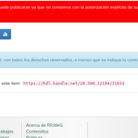
puede publicarse ya que no contamos con la autorización explícita de s
, con todos los derechos reservados, a menos que se indique lo contra
r este ítem:
https://hdl.handle.net/20.500.12104/31653
Acerca de RIUdeG
rabajos
Contenidos
istas
Políticas