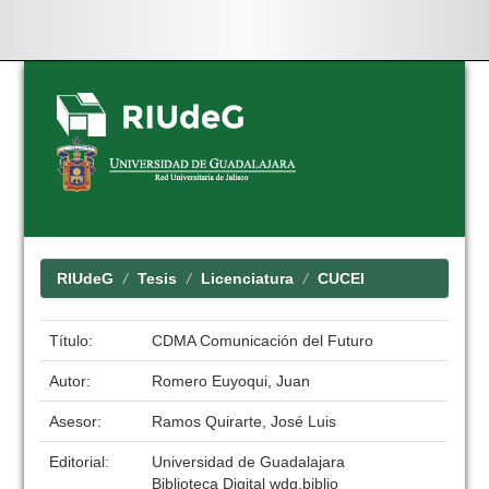
Skip
navigation
RIUdeG
Tesis
Licenciatura
CUCEI
Título:
CDMA Comunicación del Futuro
Autor:
Romero Euyoqui, Juan
Asesor:
Ramos Quirarte, José Luis
Editorial:
Universidad de Guadalajara
Biblioteca Digital wdg.biblio