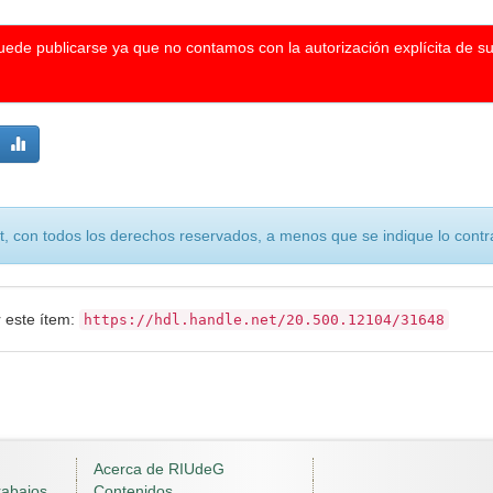
puede publicarse ya que no contamos con la autorización explícita de s
, con todos los derechos reservados, a menos que se indique lo contra
r este ítem:
https://hdl.handle.net/20.500.12104/31648
Acerca de RIUdeG
rabajos
Contenidos