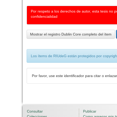
Por respeto a los derechos de autor, esta tesis no 
confidencialidad
Mostrar el registro Dublin Core completo del ítem
Los ítems de RIUdeG están protegidos por copyright
Por favor, use este identificador para citar o enlaza
Consultar
Publicar
Colecciones
Como agregar mis t