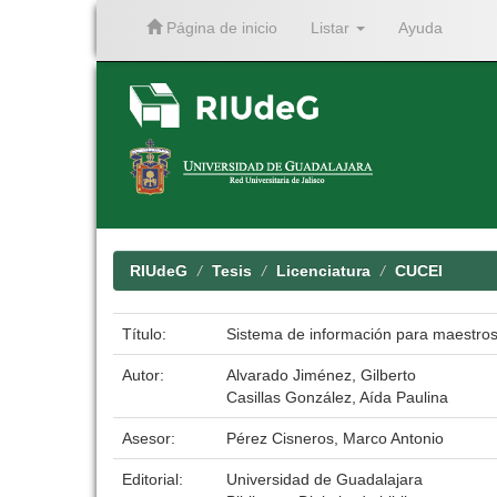
Página de inicio
Listar
Ayuda
Skip
navigation
RIUdeG
Tesis
Licenciatura
CUCEI
Título:
Sistema de información para maestros i
Autor:
Alvarado Jiménez, Gilberto
Casillas González, Aída Paulina
Asesor:
Pérez Cisneros, Marco Antonio
Editorial:
Universidad de Guadalajara