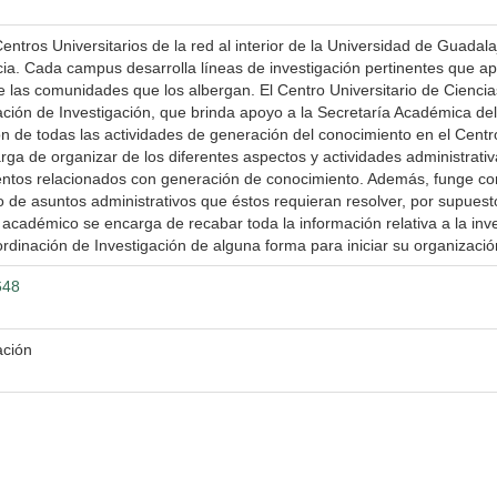
entros Universitarios de la red al interior de la Universidad de Guada
ncia. Cada campus desarrolla líneas de investigación pertinentes que a
 las comunidades que los albergan. El Centro Universitario de Ciencias 
ción de Investigación, que brinda apoyo a la Secretaría Académica del 
ón de todas las actividades de generación del conocimiento en el Centro
rga de organizar de los diferentes aspectos y actividades administrati
entos relacionados con generación de conocimiento. Además, funge como
o de asuntos administrativos que éstos requieran resolver, por supuest
cadémico se encarga de recabar toda la información relativa a la inv
rdinación de Investigación de alguna forma para iniciar su organización
648
ación