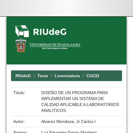
Skip
navigation
RIUdeG
Tesis
Licenciatura
CUCEI
Título:
DISEÑO DE UN PROGRAMA PARA
IMPLEMENTAR UN SISTEMA DE
CALIDAD APLICABLE A LABORATORIOS
ANALITICOS
Autor:
Alvarez Mendoza, Jr Carlos I
Asesor:
Luz Eduviges Garay Martinez