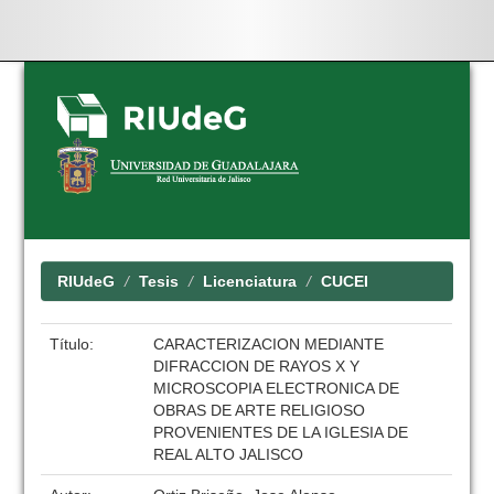
Skip
navigation
RIUdeG
Tesis
Licenciatura
CUCEI
Título:
CARACTERIZACION MEDIANTE
DIFRACCION DE RAYOS X Y
MICROSCOPIA ELECTRONICA DE
OBRAS DE ARTE RELIGIOSO
PROVENIENTES DE LA IGLESIA DE
REAL ALTO JALISCO