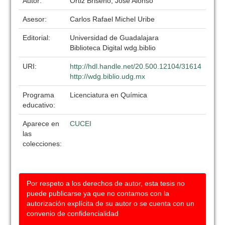
Autor:
Ortiz Briseño, Jose Alonso
Asesor:
Carlos Rafael Michel Uribe
Editorial:
Universidad de Guadalajara
Biblioteca Digital wdg.biblio
URI:
http://hdl.handle.net/20.500.12104/31614
http://wdg.biblio.udg.mx
Programa
Licenciatura en Química
educativo:
Aparece en
CUCEI
las
colecciones:
Por respeto a los derechos de autor, esta tesis no
puede publicarse ya que no contamos con la
autorización explícita de su autor o se cuenta con un
convenio de confidencialidad