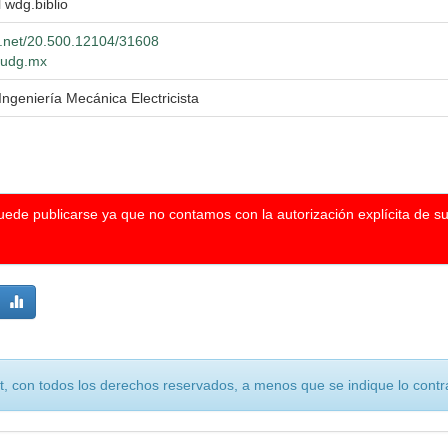
l wdg.biblio
le.net/20.500.12104/31608
o.udg.mx
Ingeniería Mecánica Electricista
puede publicarse ya que no contamos con la autorización explícita de s
, con todos los derechos reservados, a menos que se indique lo contra