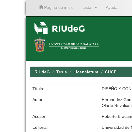
Página de inicio
Listar
Ayuda
Skip
navigation
RIUdeG
Tesis
Licenciatura
CUCEI
Título:
DISEÑO Y CON
Autor:
Hernandez Gonz
Olarte Ruvalcab
Asesor:
Roberto Bracam
Editorial:
Universidad de 