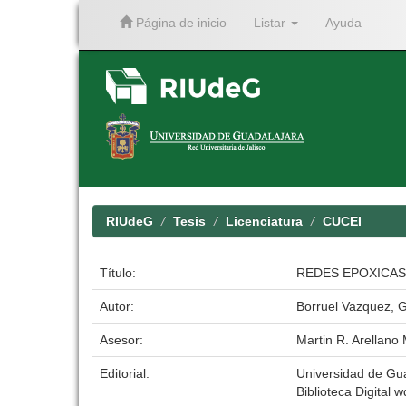
Página de inicio
Listar
Ayuda
Skip
navigation
RIUdeG
Tesis
Licenciatura
CUCEI
Título:
REDES EPOXICAS
Autor:
Borruel Vazquez, G
Asesor:
Martin R. Arellano
Editorial:
Universidad de Gu
Biblioteca Digital w