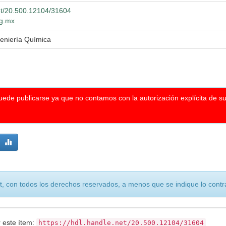
net/20.500.12104/31604
dg.mx
geniería Química
puede publicarse ya que no contamos con la autorización explícita de s
, con todos los derechos reservados, a menos que se indique lo contra
r este ítem:
https://hdl.handle.net/20.500.12104/31604