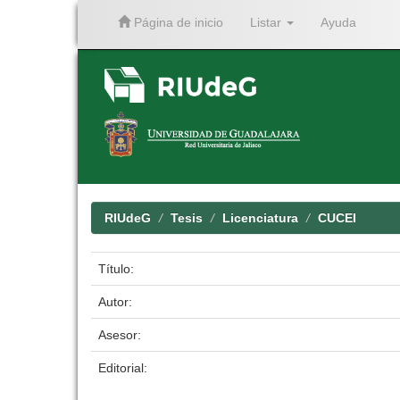
Página de inicio
Listar
Ayuda
Skip
navigation
RIUdeG
Tesis
Licenciatura
CUCEI
Título:
Autor:
Asesor:
Editorial: