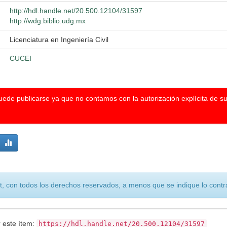
http://hdl.handle.net/20.500.12104/31597
http://wdg.biblio.udg.mx
Licenciatura en Ingeniería Civil
CUCEI
puede publicarse ya que no contamos con la autorización explícita de s
, con todos los derechos reservados, a menos que se indique lo contra
r este ítem:
https://hdl.handle.net/20.500.12104/31597