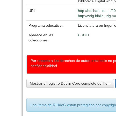
Biblioteca Digital wdg.b
URI:
http://hdl.handle.net/
http://wdg.biblio.udg.m
Programa educativo:
Licenciatura en Ingeni
Aparece en las
CUCEI
colecciones:
Por respeto a los derechos de autor, esta tesis no 
confidencialidad
Mostrar el registro Dublin Core completo del ítem
Los ítems de RIUdeG están protegidos por copyright