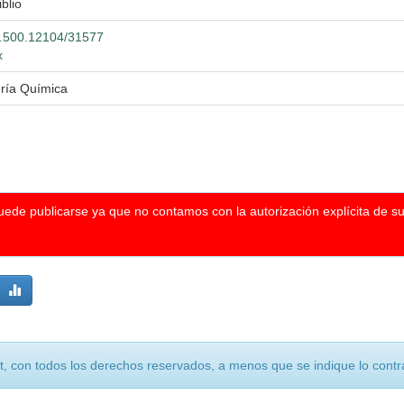
iblio
20.500.12104/31577
x
ería Química
puede publicarse ya que no contamos con la autorización explícita de s
, con todos los derechos reservados, a menos que se indique lo contra