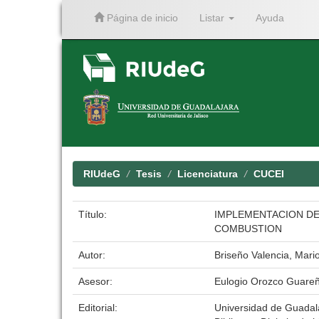
Página de inicio
Listar
Ayuda
Skip
navigation
RIUdeG
Tesis
Licenciatura
CUCEI
Título:
IMPLEMENTACION DE
COMBUSTION
Autor:
Briseño Valencia, Mario
Asesor:
Eulogio Orozco Guare
Editorial:
Universidad de Guadal