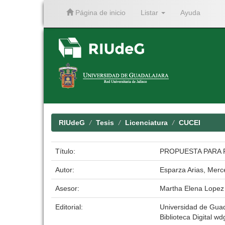
Página de inicio
Listar
Ayuda
Skip
navigation
RIUdeG
Tesis
Licenciatura
CUCEI
Título:
PROPUESTA PARA 
Autor:
Esparza Arias, Merc
Asesor:
Martha Elena Lopez
Editorial:
Universidad de Guad
Biblioteca Digital wdg