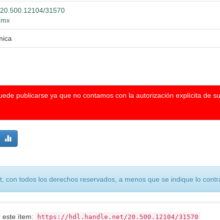
et/20.500.12104/31570
g.mx
mica
puede publicarse ya que no contamos con la autorización explícita de s
, con todos los derechos reservados, a menos que se indique lo contra
r este ítem:
https://hdl.handle.net/20.500.12104/31570