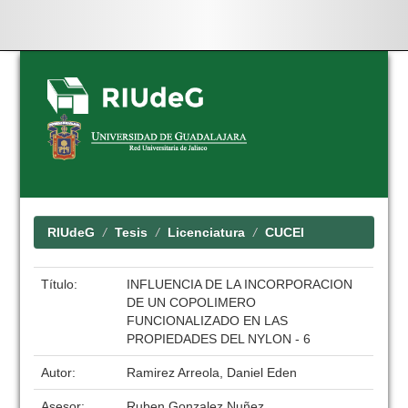
Skip
navigation
RIUdeG
Tesis
Licenciatura
CUCEI
Título:
INFLUENCIA DE LA INCORPORACION
DE UN COPOLIMERO
FUNCIONALIZADO EN LAS
PROPIEDADES DEL NYLON - 6
Autor:
Ramirez Arreola, Daniel Eden
Asesor:
Ruben Gonzalez Nuñez