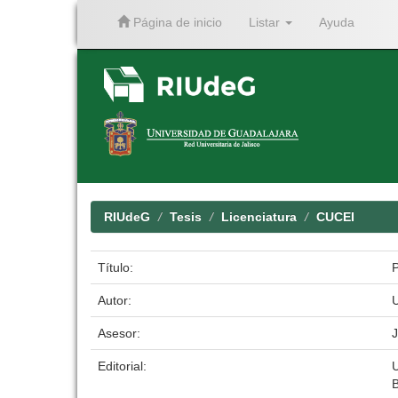
Página de inicio
Listar
Ayuda
Skip
navigation
RIUdeG
Tesis
Licenciatura
CUCEI
Título:
Autor:
U
Asesor:
J
Editorial:
U
B