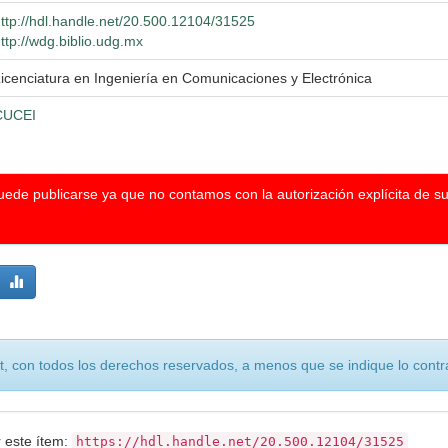
ttp://hdl.handle.net/20.500.12104/31525
ttp://wdg.biblio.udg.mx
icenciatura en Ingeniería en Comunicaciones y Electrónica
CUCEI
puede publicarse ya que no contamos con la autorización explícita de s
, con todos los derechos reservados, a menos que se indique lo contra
r este ítem:
https://hdl.handle.net/20.500.12104/31525