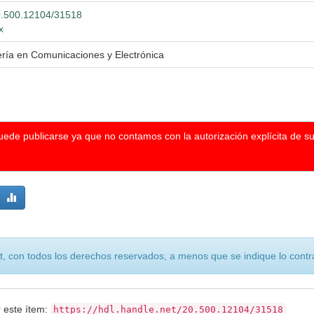
20.500.12104/31518
x
ería en Comunicaciones y Electrónica
puede publicarse ya que no contamos con la autorización explícita de s
, con todos los derechos reservados, a menos que se indique lo contra
r este ítem:
https://hdl.handle.net/20.500.12104/31518