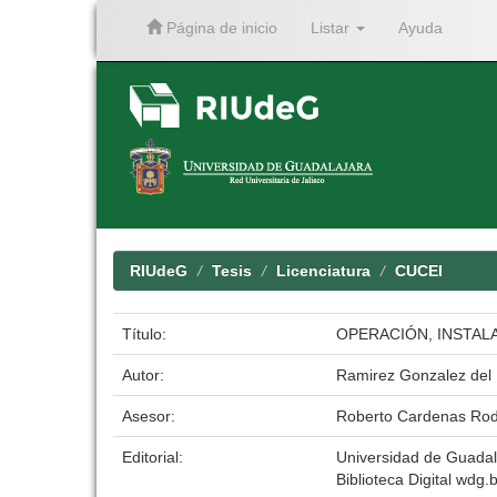
Página de inicio
Listar
Ayuda
Skip
navigation
RIUdeG
Tesis
Licenciatura
CUCEI
Título:
OPERACIÓN, INSTAL
Autor:
Ramirez Gonzalez del 
Asesor:
Roberto Cardenas Rod
Editorial:
Universidad de Guadal
Biblioteca Digital wdg.b