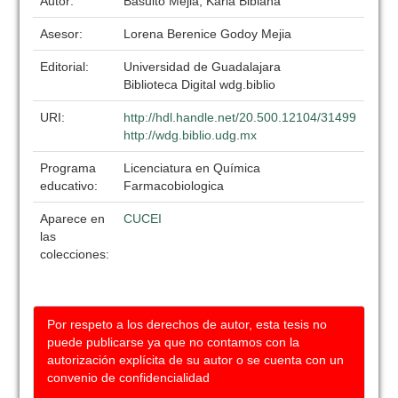
Autor:
Basulto Mejia, Karla Bibiana
Asesor:
Lorena Berenice Godoy Mejia
Editorial:
Universidad de Guadalajara
Biblioteca Digital wdg.biblio
URI:
http://hdl.handle.net/20.500.12104/31499
http://wdg.biblio.udg.mx
Programa
Licenciatura en Química
educativo:
Farmacobiologica
Aparece en
CUCEI
las
colecciones:
Por respeto a los derechos de autor, esta tesis no
puede publicarse ya que no contamos con la
autorización explícita de su autor o se cuenta con un
convenio de confidencialidad