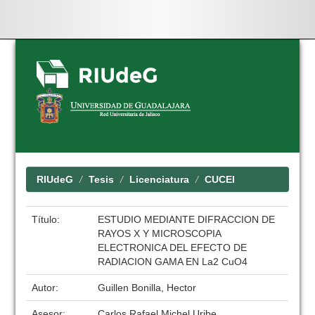
Skip
navigation
RIUdeG
Tesis
Licenciatura
CUCEI
Título:
ESTUDIO MEDIANTE DIFRACCION DE
RAYOS X Y MICROSCOPIA
ELECTRONICA DEL EFECTO DE
RADIACION GAMA EN La2 CuO4
Autor:
Guillen Bonilla, Hector
Asesor:
Carlos Rafael Michel Uribe