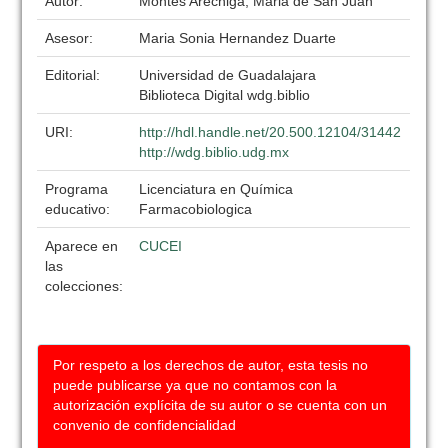
Autor:
Montes Arechiga, Maria de San Juan
Asesor:
Maria Sonia Hernandez Duarte
Editorial:
Universidad de Guadalajara
Biblioteca Digital wdg.biblio
URI:
http://hdl.handle.net/20.500.12104/31442
http://wdg.biblio.udg.mx
Programa
Licenciatura en Química
educativo:
Farmacobiologica
Aparece en
CUCEI
las
colecciones:
Por respeto a los derechos de autor, esta tesis no
puede publicarse ya que no contamos con la
autorización explícita de su autor o se cuenta con un
convenio de confidencialidad