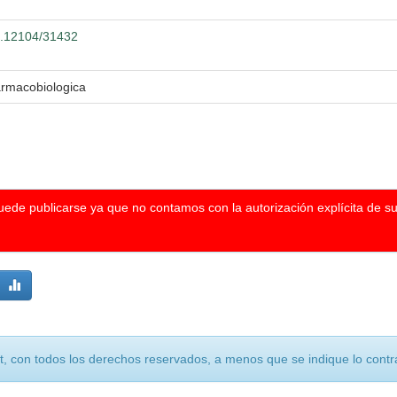
00.12104/31432
armacobiologica
puede publicarse ya que no contamos con la autorización explícita de s
, con todos los derechos reservados, a menos que se indique lo contra