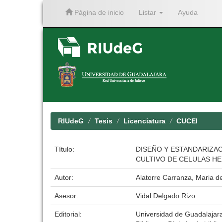
Página de inicio
Listar
Ayuda
Skip
navigation
RIUdeG
Tesis
Licenciatura
CUCEI
Título:
DISEÑO Y ESTANDARIZAC
CULTIVO DE CELULAS HE
Autor:
Alatorre Carranza, Maria de
Asesor:
Vidal Delgado Rizo
Editorial:
Universidad de Guadalajar