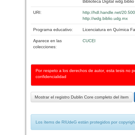
Biblioteca Digital wdg.biblio
URI:
http://hdl.handle.net/20.5
http://wdg.biblio.udg.mx
Programa educativo:
Licenciatura en Química F
Aparece en las
CUCEI
colecciones:
Por respeto a los derechos de autor, esta tesis no 
confidencialidad
Mostrar el registro Dublin Core completo del ítem
Los ítems de RIUdeG están protegidos por copyright