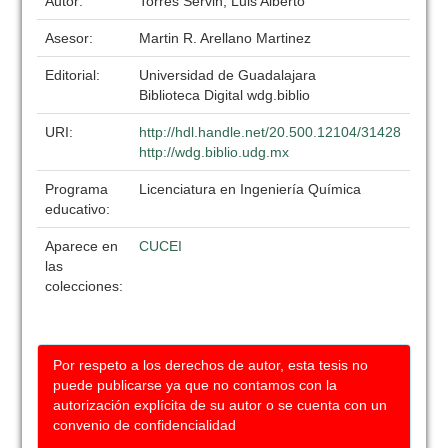
Autor:
Torres Servin, Luis Alberto
Asesor:
Martin R. Arellano Martinez
Editorial:
Universidad de Guadalajara
Biblioteca Digital wdg.biblio
URI:
http://hdl.handle.net/20.500.12104/31428
http://wdg.biblio.udg.mx
Programa
Licenciatura en Ingeniería Química
educativo:
Aparece en
CUCEI
las
colecciones:
Por respeto a los derechos de autor, esta tesis no
puede publicarse ya que no contamos con la
autorización explícita de su autor o se cuenta con un
convenio de confidencialidad