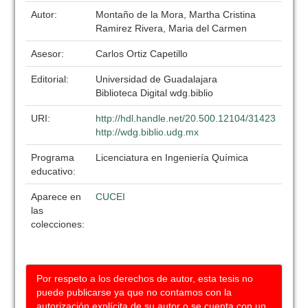
Autor:
Montaño de la Mora, Martha Cristina
Ramirez Rivera, Maria del Carmen
Asesor:
Carlos Ortiz Capetillo
Editorial:
Universidad de Guadalajara
Biblioteca Digital wdg.biblio
URI:
http://hdl.handle.net/20.500.12104/31423
http://wdg.biblio.udg.mx
Programa
Licenciatura en Ingeniería Química
educativo:
Aparece en
CUCEI
las
colecciones:
Por respeto a los derechos de autor, esta tesis no
puede publicarse ya que no contamos con la
autorización explícita de su autor o se cuenta con un