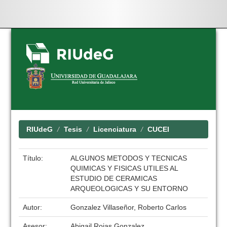
Skip
navigation
RIUdeG
Tesis
Licenciatura
CUCEI
Título:
ALGUNOS METODOS Y TECNICAS
QUIMICAS Y FISICAS UTILES AL
ESTUDIO DE CERAMICAS
ARQUEOLOGICAS Y SU ENTORNO
Autor:
Gonzalez Villaseñor, Roberto Carlos
Asesor:
Abigail Rojas Gonzalez