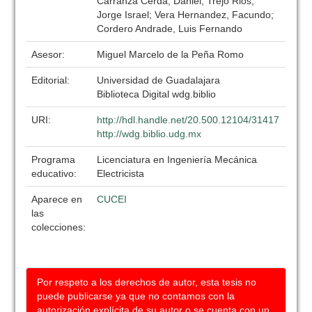
Carranza Cerda, Daniel; Trejo Rios,
Jorge Israel; Vera Hernandez, Facundo;
Cordero Andrade, Luis Fernando
Asesor:
Miguel Marcelo de la Peña Romo
Editorial:
Universidad de Guadalajara
Biblioteca Digital wdg.biblio
URI:
http://hdl.handle.net/20.500.12104/31417
http://wdg.biblio.udg.mx
Programa
Licenciatura en Ingeniería Mecánica
educativo:
Electricista
Aparece en
CUCEI
las
colecciones:
Por respeto a los derechos de autor, esta tesis no
puede publicarse ya que no contamos con la
autorización explícita de su autor o se cuenta con un