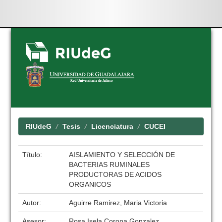
Skip
navigation
RIUdeG
Tesis
Licenciatura
CUCEI
Título:
AISLAMIENTO Y SELECCIÓN DE
BACTERIAS RUMINALES
PRODUCTORAS DE ACIDOS
ORGANICOS
Autor:
Aguirre Ramirez, Maria Victoria
Asesor:
Rosa Isela Corona Gonzalez