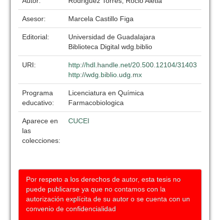
Autor:
Rodriguez Torres, Rocio Aletia
Asesor:
Marcela Castillo Figa
Editorial:
Universidad de Guadalajara
Biblioteca Digital wdg.biblio
URI:
http://hdl.handle.net/20.500.12104/31403
http://wdg.biblio.udg.mx
Programa
Licenciatura en Química
educativo:
Farmacobiologica
Aparece en
CUCEI
las
colecciones:
Por respeto a los derechos de autor, esta tesis no
puede publicarse ya que no contamos con la
autorización explícita de su autor o se cuenta con un
convenio de confidencialidad