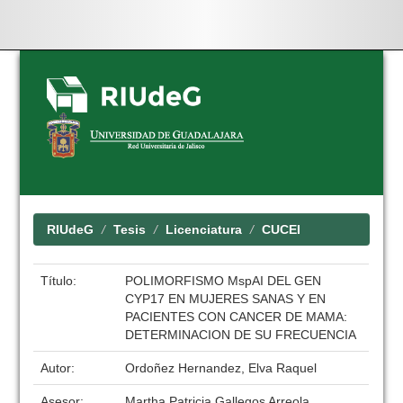
Skip
navigation
RIUdeG
Tesis
Licenciatura
CUCEI
Título:
POLIMORFISMO MspAI DEL GEN
CYP17 EN MUJERES SANAS Y EN
PACIENTES CON CANCER DE MAMA:
DETERMINACION DE SU FRECUENCIA
Autor:
Ordoñez Hernandez, Elva Raquel
Asesor:
Martha Patricia Gallegos Arreola