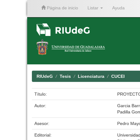
Página de inicio
Listar
Ayuda
Skip
navigation
RIUdeG
Tesis
Licenciatura
CUCEI
Título:
PROYECTO
Autor:
Garcia Bar
Padilla Go
Asesor:
Pedro Mayo
Editorial:
Universida