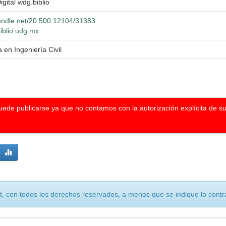
igital wdg.biblio
handle.net/20.500.12104/31383
biblio.udg.mx
a en Ingeniería Civil
puede publicarse ya que no contamos con la autorización explícita de s
, con todos los derechos reservados, a menos que se indique lo contra