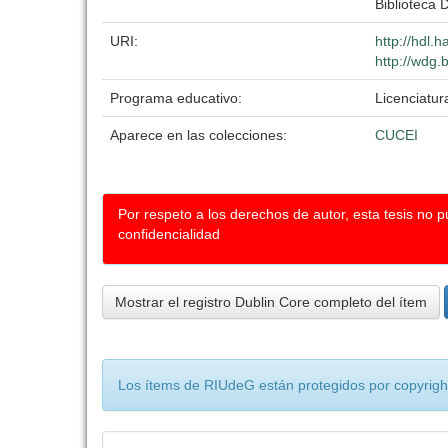
Biblioteca D
URI:
http://hdl.
http://wdg.
Programa educativo:
Licenciatur
Aparece en las colecciones:
CUCEI
Por respeto a los derechos de autor, esta tesis no 
confidencialidad
Mostrar el registro Dublin Core completo del ítem
Los ítems de RIUdeG están protegidos por copyright