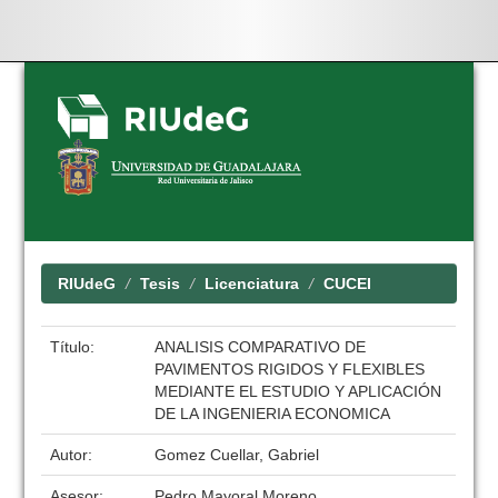
Skip
navigation
RIUdeG
Tesis
Licenciatura
CUCEI
Título:
ANALISIS COMPARATIVO DE
PAVIMENTOS RIGIDOS Y FLEXIBLES
MEDIANTE EL ESTUDIO Y APLICACIÓN
DE LA INGENIERIA ECONOMICA
Autor:
Gomez Cuellar, Gabriel
Asesor:
Pedro Mayoral Moreno