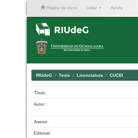
Página de inicio
Listar
Ayuda
Skip
navigation
RIUdeG
Tesis
Licenciatura
CUCEI
Título:
Autor:
Asesor:
Editorial: